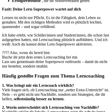
Erfolgserlebnisse
, die dir Selbstvertrauen geben
Fazit: Deine Lern-Superpower wartet auf dich
Lernen ist nicht nur Pflicht. Es ist die Fähigkeit, dein Leben zu
gestalten. Mit den richtigen Methoden wird es plötzlich leichter,
spannender – und sogar erfüllend.
Ich habe erlebt, wie Schüler:innen und Student:innen, die schon fast
aufgegeben hatten, mit Lerncoaching plötzlich aufblühten. Und ich
weiß: Auch du kannst deine Lern-Superpower aktivieren.
???? Also, wenn du bereit bist:
Buche dir jetzt dein erstes Lerncoaching bei mir.
Lass uns gemeinsam deine Superpower entfesseln – damit du nicht
nur bestehst, sondern strahlst.
Häufig gestellte Fragen zum Thema Lerncoaching
1. Was bringt mir ein Lerncoach wirklich?
Viele fragen sich, ob Lerncoaching nur „netter Extra-Unterricht“ ist.
Nein – es geht nicht um Nachhilfe, sondern um Strategien, die dir
helfen,
selbstständig besser zu lernen
.
2. Worin unterscheidet sich Lerncoaching von Nachhilfe?
Nachhilfe erklärt dir Inhalte. Lerncoaching zeigt dir,
wie
du lernst,