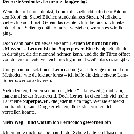
Der erste Gedanke: Lernen ist langweilig?
Wenn du an Lernen denkst, kommt dir vielleicht sofort ein Bild in
den Kopf: ein Stapel Bücher, stundenlanges Sitzen, Müdigkeit,
vielleicht auch Frust. Genau das dachte ich früher auch. Ich habe
mich durch Seiten gequält, ohne zu verstehen, worum es wirklich
ging.
Doch dann habe ich etwas erkannt:
Lernen ist nicht nur ein
„Müssen“ – Lernen ist eine Superpower.
Eine Fähigkeit, die du
in dir trägst, die dir niemand nehmen kann, und die dir Türen öffnet,
von denen du heute vielleicht noch gar nicht weißt, dass es sie gibt.
Und genau hier setzt mein Lerncoaching an. Ich zeige dir nicht nur
Methoden, wie du leichter lernst – ich helfe dir, deine eigene Lern-
Superpower zu aktivieren.
Viele denken, Lernen sei nur ein „Muss“ – langweilig, mühsam,
manchmal sogar frustrierend. Doch Lernen ist eigentlich viel mehr:
Es ist eine
Superpower
, die jeder in sich trägt. Wer sie entdeckt
und trainiert, kann Dinge erreichen, die er sich vorher nicht
vorstellen konnte.
Mein Weg – und warum ich Lerncoach geworden bin
Ich erinnere mich noch genau: In der Schule hatte ich Phasen, in