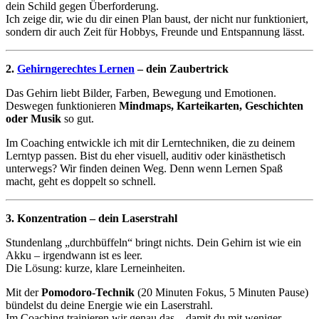
dein Schild gegen Überforderung.
Ich zeige dir, wie du dir einen Plan baust, der nicht nur funktioniert,
sondern dir auch Zeit für Hobbys, Freunde und Entspannung lässt.
2.
Gehirngerechtes Lernen
– dein Zaubertrick
Das Gehirn liebt Bilder, Farben, Bewegung und Emotionen.
Deswegen funktionieren
Mindmaps, Karteikarten, Geschichten
oder Musik
so gut.
Im Coaching entwickle ich mit dir Lerntechniken, die zu deinem
Lerntyp passen. Bist du eher visuell, auditiv oder kinästhetisch
unterwegs? Wir finden deinen Weg. Denn wenn Lernen Spaß
macht, geht es doppelt so schnell.
3. Konzentration – dein Laserstrahl
Stundenlang „durchbüffeln“ bringt nichts. Dein Gehirn ist wie ein
Akku – irgendwann ist es leer.
Die Lösung: kurze, klare Lerneinheiten.
Mit der
Pomodoro-Technik
(20 Minuten Fokus, 5 Minuten Pause)
bündelst du deine Energie wie ein Laserstrahl.
Im Coaching trainieren wir genau das – damit du mit weniger