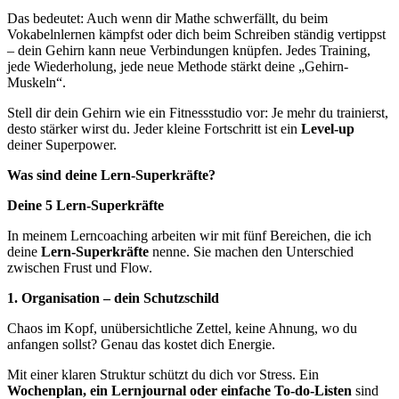
Das bedeutet: Auch wenn dir Mathe schwerfällt, du beim
Vokabelnlernen kämpfst oder dich beim Schreiben ständig vertippst
– dein Gehirn kann neue Verbindungen knüpfen. Jedes Training,
jede Wiederholung, jede neue Methode stärkt deine „Gehirn-
Muskeln“.
Stell dir dein Gehirn wie ein Fitnessstudio vor: Je mehr du trainierst,
desto stärker wirst du. Jeder kleine Fortschritt ist ein
Level-up
deiner Superpower.
Was sind deine Lern-Superkräfte?
Deine 5 Lern-Superkräfte
In meinem Lerncoaching arbeiten wir mit fünf Bereichen, die ich
deine
Lern-Superkräfte
nenne. Sie machen den Unterschied
zwischen Frust und Flow.
1. Organisation – dein Schutzschild
Chaos im Kopf, unübersichtliche Zettel, keine Ahnung, wo du
anfangen sollst? Genau das kostet dich Energie.
Mit einer klaren Struktur schützt du dich vor Stress. Ein
Wochenplan, ein Lernjournal oder einfache To-do-Listen
sind