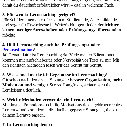
damit du dauerhaft erfolgreicher wirst – egal in welchem Fach.
3. Für wen ist Lerncoaching geeignet?
Für Schüler:innen ab ca. 10 Jahren, Studierende, Auszubildende –
und sogar für Erwachsene in Weiterbildungen. Jeder, der
leichter
lernen, weniger Stress haben oder Prüfungsangst überwinden
möchte.
4. Hilft Lerncoaching auch bei Prüfungsangst oder
Prokrastination
?
Ja! Genau dafür ist Lerncoaching da. Viele meiner Klient:innen
kommen mit Aufschieberitis oder Nervosität vor Tests zu mir. Mit
den richtigen Methoden lösen wir das Schritt für Schritt.
5. Wie schnell merke ich Ergebnisse im Lerncoaching?
Oft schon nach den ersten Sitzungen:
bessere Organisation, mehr
Motivation und weniger Stress
. Langfristig steigert sich die
Lernleistung deutlich.
6. Welche Methoden verwendet ein Lerncoach?
Mindmaps, Pomodoro-Technik, Motivationstricks, gehirngerechtes
Lernen – und vor allem individuell angepasste Strategien, die zu
deinem Lerntyp passen.
7. Ist Lerncoaching teuer?