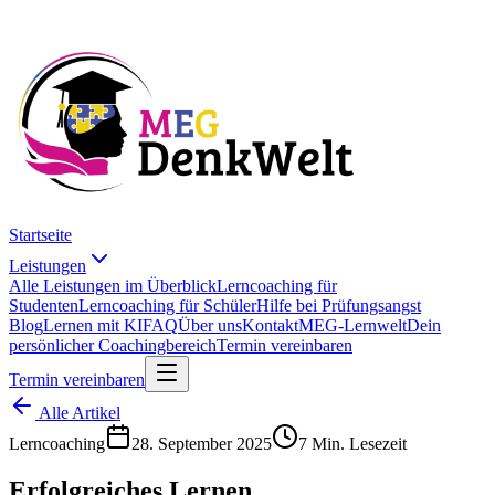
Startseite
Leistungen
Alle Leistungen im Überblick
Lerncoaching für
Studenten
Lerncoaching für Schüler
Hilfe bei Prüfungsangst
Blog
Lernen mit KI
FAQ
Über uns
Kontakt
MEG-Lernwelt
Dein
persönlicher Coachingbereich
Termin vereinbaren
Termin vereinbaren
Alle Artikel
Lerncoaching
28. September 2025
7 Min. Lesezeit
Erfolgreiches Lernen