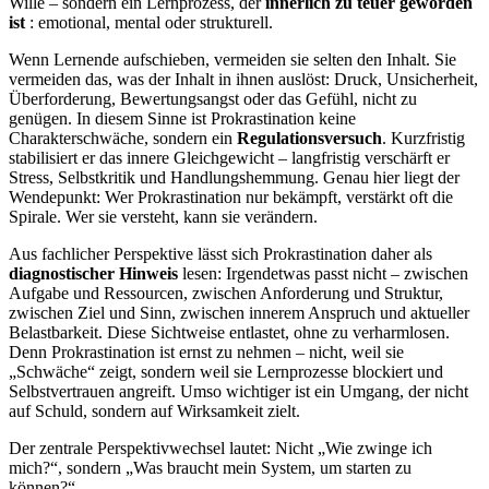
Wille – sondern ein Lernprozess, der
innerlich zu teuer geworden
ist
: emotional, mental oder strukturell.
Wenn Lernende aufschieben, vermeiden sie selten den Inhalt. Sie
vermeiden das, was der Inhalt in ihnen auslöst: Druck, Unsicherheit,
Überforderung, Bewertungsangst oder das Gefühl, nicht zu
genügen. In diesem Sinne ist Prokrastination keine
Charakterschwäche, sondern ein
Regulationsversuch
. Kurzfristig
stabilisiert er das innere Gleichgewicht – langfristig verschärft er
Stress, Selbstkritik und Handlungshemmung. Genau hier liegt der
Wendepunkt: Wer Prokrastination nur bekämpft, verstärkt oft die
Spirale. Wer sie versteht, kann sie verändern.
Aus fachlicher Perspektive lässt sich Prokrastination daher als
diagnostischer Hinweis
lesen: Irgendetwas passt nicht – zwischen
Aufgabe und Ressourcen, zwischen Anforderung und Struktur,
zwischen Ziel und Sinn, zwischen innerem Anspruch und aktueller
Belastbarkeit. Diese Sichtweise entlastet, ohne zu verharmlosen.
Denn Prokrastination ist ernst zu nehmen – nicht, weil sie
„Schwäche“ zeigt, sondern weil sie Lernprozesse blockiert und
Selbstvertrauen angreift. Umso wichtiger ist ein Umgang, der nicht
auf Schuld, sondern auf Wirksamkeit zielt.
Der zentrale Perspektivwechsel lautet: Nicht „Wie zwinge ich
mich?“, sondern „Was braucht mein System, um starten zu
können?“