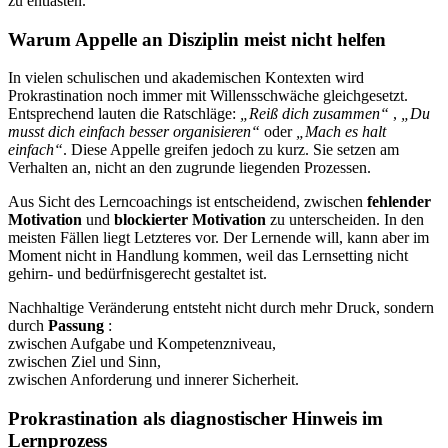
zu entlasten.
Warum Appelle an Disziplin meist nicht helfen
In vielen schulischen und akademischen Kontexten wird
Prokrastination noch immer mit Willensschwäche gleichgesetzt.
Entsprechend lauten die Ratschläge:
„Reiß dich zusammen“
,
„Du
musst dich einfach besser organisieren“
oder
„Mach es halt
einfach“
. Diese Appelle greifen jedoch zu kurz. Sie setzen am
Verhalten an, nicht an den zugrunde liegenden Prozessen.
Aus Sicht des Lerncoachings ist entscheidend, zwischen
fehlender
Motivation
und
blockierter Motivation
zu unterscheiden. In den
meisten Fällen liegt Letzteres vor. Der Lernende will, kann aber im
Moment nicht in Handlung kommen, weil das Lernsetting nicht
gehirn- und bedürfnisgerecht gestaltet ist.
Nachhaltige Veränderung entsteht nicht durch mehr Druck, sondern
durch
Passung
:
zwischen Aufgabe und Kompetenzniveau,
zwischen Ziel und Sinn,
zwischen Anforderung und innerer Sicherheit.
Prokrastination als diagnostischer Hinweis im
Lernprozess