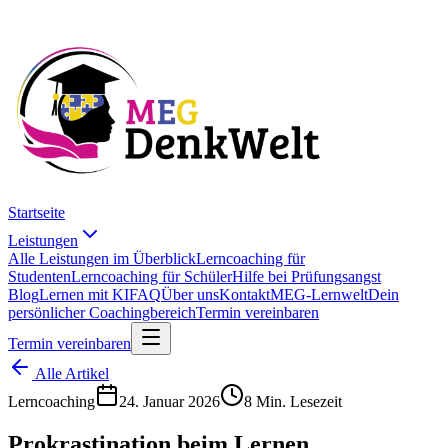
Startseite
Leistungen
Alle Leistungen im Überblick
Lerncoaching für
Studenten
Lerncoaching für Schüler
Hilfe bei Prüfungsangst
Blog
Lernen mit KI
FAQ
Über uns
Kontakt
MEG-Lernwelt
Dein
persönlicher Coachingbereich
Termin vereinbaren
Termin vereinbaren
Alle Artikel
Lerncoaching
24. Januar 2026
8 Min. Lesezeit
Prokrastination beim Lernen