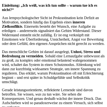
Einleitung: „Ich weiß, was ich tun sollte – warum tue ich es
nicht?“
Aus lernpsychologischer Sicht ist Prokrastination kein Defizit an
Motivation, sondern häufig das Ergebnis eines
inneren
Zielkonflikts
. Einerseits besteht der Wunsch, eine Aufgabe zu
erledigen – andererseits signalisiert das Gehirn Widerstand. Dieser
Widerstand entsteht nicht zufällig. Er ist eng verknüpft mit
Emotionen wie Überforderung, Unsicherheit, Angst vor Bewertung
oder dem Gefühl, den eigenen Ansprüchen nicht gerecht zu werden.
Das menschliche Gehirn ist darauf ausgelegt,
Unlust, Stress und
Bedrohung zu vermeiden
. Sobald eine Lernaufgabe unbewusst als
zu groß, zu komplex oder emotional belastend wahrgenommen
wird, schaltet das System in einen Schutzmodus. Ablenkung wird
dann zur kurzfristig wirksamen Strategie, um innere Spannung zu
regulieren. Das erklärt, warum Prokrastination oft mit Erleichterung
beginnt – und erst später in Schuldgefühle und Selbstkritik
umschlägt.
Gerade leistungsorientierte, reflektierte Lernende sind davon
betroffen. Sie wissen,
was
zu tun wäre. Sie sehen die
Konsequenzen. Und genau deshalb wächst der innere Druck. Das
Aufschieben wird so paradoxerweise zu einem Versuch, sich selbst