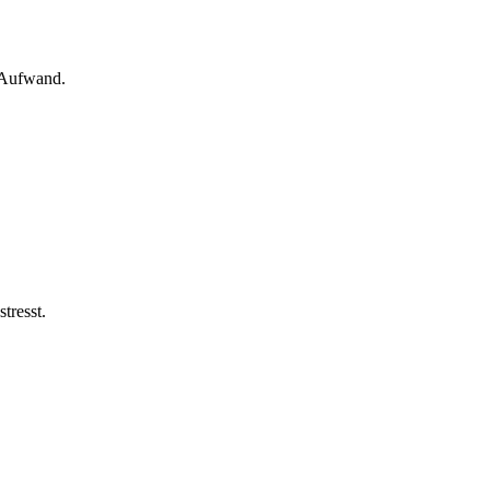
m Aufwand.
tresst.