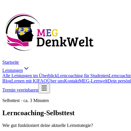
Startseite
Leistungen
Alle Leistungen im Überblick
Lerncoaching für Studenten
Lerncoachin
Blog
Lernen mit KI
FAQ
Über uns
Kontakt
MEG-Lernwelt
Dein persön
Termin vereinbaren
Selbsttest · ca. 3 Minuten
Lerncoaching-Selbsttest
Wie gut funktioniert deine aktuelle Lernstrategie?