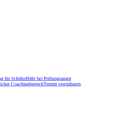
g für Schüler
Hilfe bei Prüfungsangst
licher Coachingbereich
Termin vereinbaren