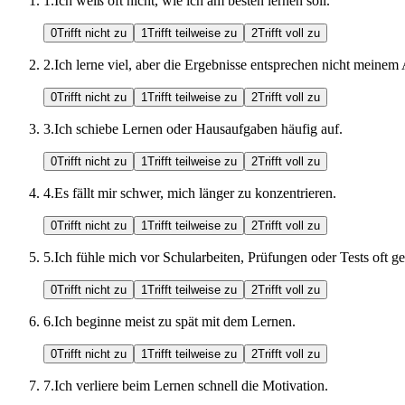
1
.
Ich weiß oft nicht, wie ich am besten lernen soll.
0
Trifft nicht zu
1
Trifft teilweise zu
2
Trifft voll zu
2
.
Ich lerne viel, aber die Ergebnisse entsprechen nicht meine
0
Trifft nicht zu
1
Trifft teilweise zu
2
Trifft voll zu
3
.
Ich schiebe Lernen oder Hausaufgaben häufig auf.
0
Trifft nicht zu
1
Trifft teilweise zu
2
Trifft voll zu
4
.
Es fällt mir schwer, mich länger zu konzentrieren.
0
Trifft nicht zu
1
Trifft teilweise zu
2
Trifft voll zu
5
.
Ich fühle mich vor Schularbeiten, Prüfungen oder Tests oft ges
0
Trifft nicht zu
1
Trifft teilweise zu
2
Trifft voll zu
6
.
Ich beginne meist zu spät mit dem Lernen.
0
Trifft nicht zu
1
Trifft teilweise zu
2
Trifft voll zu
7
.
Ich verliere beim Lernen schnell die Motivation.