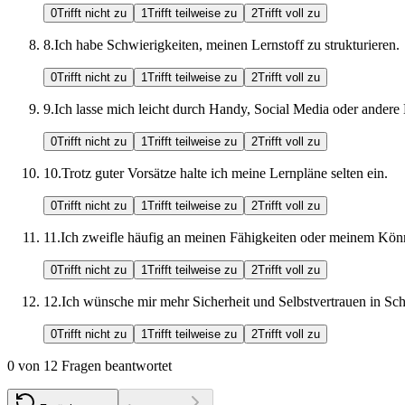
0
Trifft nicht zu
1
Trifft teilweise zu
2
Trifft voll zu
8
.
Ich habe Schwierigkeiten, meinen Lernstoff zu strukturieren.
0
Trifft nicht zu
1
Trifft teilweise zu
2
Trifft voll zu
9
.
Ich lasse mich leicht durch Handy, Social Media oder andere
0
Trifft nicht zu
1
Trifft teilweise zu
2
Trifft voll zu
10
.
Trotz guter Vorsätze halte ich meine Lernpläne selten ein.
0
Trifft nicht zu
1
Trifft teilweise zu
2
Trifft voll zu
11
.
Ich zweifle häufig an meinen Fähigkeiten oder meinem Kön
0
Trifft nicht zu
1
Trifft teilweise zu
2
Trifft voll zu
12
.
Ich wünsche mir mehr Sicherheit und Selbstvertrauen in Sc
0
Trifft nicht zu
1
Trifft teilweise zu
2
Trifft voll zu
0
von
12
Fragen beantwortet