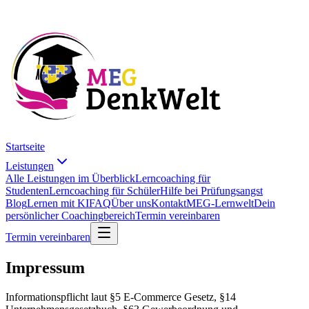
Startseite
Leistungen
Alle Leistungen im Überblick
Lerncoaching für
Studenten
Lerncoaching für Schüler
Hilfe bei Prüfungsangst
Blog
Lernen mit KI
FAQ
Über uns
Kontakt
MEG-Lernwelt
Dein
persönlicher Coachingbereich
Termin vereinbaren
Termin vereinbaren
Impressum
Informationspflicht laut §5 E-Commerce Gesetz, §14