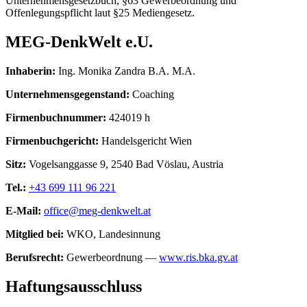
Unternehmensgesetzbuch, §63 Gewerbeordnung und
Offenlegungspflicht laut §25 Mediengesetz.
MEG-DenkWelt e.U.
Inhaberin:
Ing. Monika Zandra B.A. M.A.
Unternehmensgegenstand:
Coaching
Firmenbuchnummer:
424019 h
Firmenbuchgericht:
Handelsgericht Wien
Sitz:
Vogelsanggasse 9, 2540 Bad Vöslau, Austria
Tel.:
+43 699 111 96 221
E-Mail:
office@meg-denkwelt.at
Mitglied bei:
WKO, Landesinnung
Berufsrecht:
Gewerbeordnung —
www.ris.bka.gv.at
Haftungsausschluss