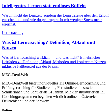
Intelligentes Lernen statt endloses Büffeln
Warum nicht die Lernzeit, sondern die Lernstrategie über den Erfolg
entscheidet – und wie du gehirngerecht mit weniger Stress mehr
erreichst.
Lerncoaching
Was ist Lerncoaching? Definition, Ablauf und
Nutzen
Was ist Lerncoaching wirklich — und was nicht? Ein ehrlicher
Leitfaden zu Definition, Ablauf, Methoden und konkretem Nutzen,
inklusive Fallbeispiel aus der Praxis.
MEG-DenkWelt
MEG-DenkWelt bietet individuelles 1:1 Online-Lerncoaching und
Prüfungscoaching für Studierende, Fernstudierende sowie
Schülerinnen und Schüler ab 14 Jahren. Mit klar strukturierten 1:1
Coachingprogrammen begleiten wir dich online in Österreich,
Deutschland und der Schweiz.
Seiten