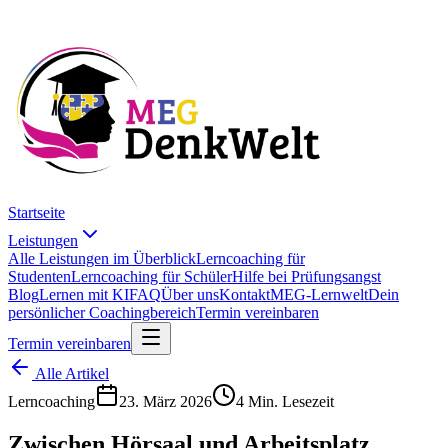
Startseite
Leistungen
Alle Leistungen im Überblick
Lerncoaching für
Studenten
Lerncoaching für Schüler
Hilfe bei Prüfungsangst
Blog
Lernen mit KI
FAQ
Über uns
Kontakt
MEG-Lernwelt
Dein
persönlicher Coachingbereich
Termin vereinbaren
Termin vereinbaren
Alle Artikel
Lerncoaching
23. März 2026
4 Min. Lesezeit
Zwischen Hörsaal und Arbeitsplatz