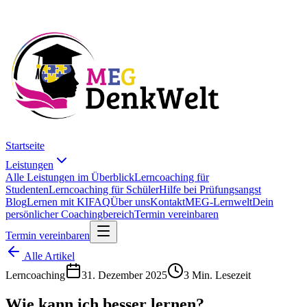
Startseite
Leistungen
Alle Leistungen im Überblick
Lerncoaching für
Studenten
Lerncoaching für Schüler
Hilfe bei Prüfungsangst
Blog
Lernen mit KI
FAQ
Über uns
Kontakt
MEG-Lernwelt
Dein
persönlicher Coachingbereich
Termin vereinbaren
Termin vereinbaren
Alle Artikel
Lerncoaching
31. Dezember 2025
3 Min. Lesezeit
Wie kann ich besser lernen?