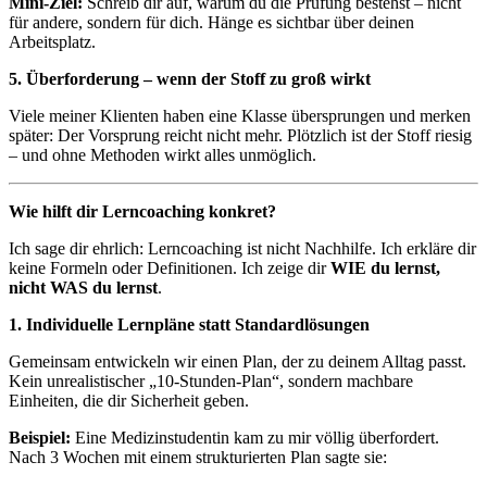
Mini-Ziel:
Schreib dir auf, warum du die Prüfung bestehst – nicht
für andere, sondern für dich. Hänge es sichtbar über deinen
Arbeitsplatz.
5. Überforderung – wenn der Stoff zu groß wirkt
Viele meiner Klienten haben eine Klasse übersprungen und merken
später: Der Vorsprung reicht nicht mehr. Plötzlich ist der Stoff riesig
– und ohne Methoden wirkt alles unmöglich.
Wie hilft dir Lerncoaching konkret?
Ich sage dir ehrlich: Lerncoaching ist nicht Nachhilfe. Ich erkläre dir
keine Formeln oder Definitionen. Ich zeige dir
WIE du lernst,
nicht WAS du lernst
.
1. Individuelle Lernpläne statt Standardlösungen
Gemeinsam entwickeln wir einen Plan, der zu deinem Alltag passt.
Kein unrealistischer „10-Stunden-Plan“, sondern machbare
Einheiten, die dir Sicherheit geben.
Beispiel:
Eine Medizinstudentin kam zu mir völlig überfordert.
Nach 3 Wochen mit einem strukturierten Plan sagte sie: