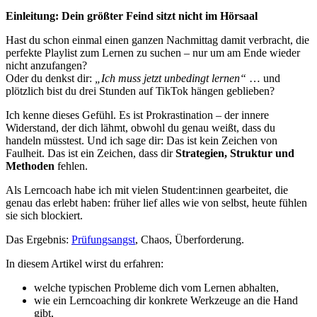
Einleitung: Dein größter Feind sitzt nicht im Hörsaal
Hast du schon einmal einen ganzen Nachmittag damit verbracht, die
perfekte Playlist zum Lernen zu suchen – nur um am Ende wieder
nicht anzufangen?
Oder du denkst dir:
„Ich muss jetzt unbedingt lernen“
… und
plötzlich bist du drei Stunden auf TikTok hängen geblieben?
Ich kenne dieses Gefühl. Es ist Prokrastination – der innere
Widerstand, der dich lähmt, obwohl du genau weißt, dass du
handeln müsstest. Und ich sage dir: Das ist kein Zeichen von
Faulheit. Das ist ein Zeichen, dass dir
Strategien, Struktur und
Methoden
fehlen.
Als Lerncoach habe ich mit vielen Student:innen gearbeitet, die
genau das erlebt haben: früher lief alles wie von selbst, heute fühlen
sie sich blockiert.
Das Ergebnis:
Prüfungsangst
, Chaos, Überforderung.
In diesem Artikel wirst du erfahren:
welche typischen Probleme dich vom Lernen abhalten,
wie ein Lerncoaching dir konkrete Werkzeuge an die Hand
gibt,