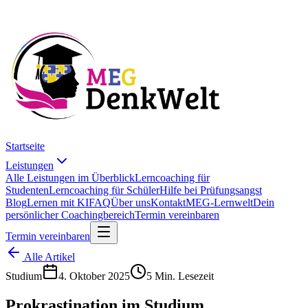
Startseite
Leistungen
Alle Leistungen im Überblick
Lerncoaching für
Studenten
Lerncoaching für Schüler
Hilfe bei Prüfungsangst
Blog
Lernen mit KI
FAQ
Über uns
Kontakt
MEG-Lernwelt
Dein
persönlicher Coachingbereich
Termin vereinbaren
Termin vereinbaren
Alle Artikel
Studium
4. Oktober 2025
5 Min. Lesezeit
Prokrastination im Studium