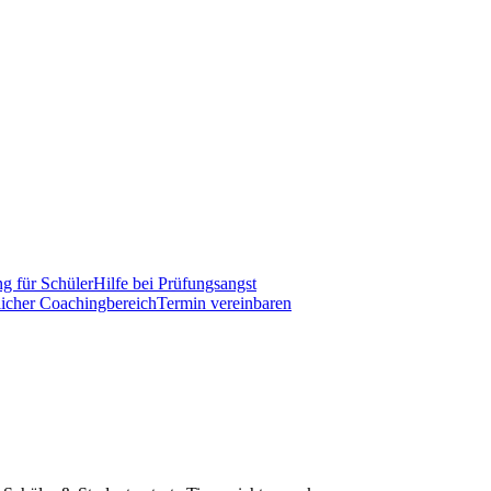
g für Schüler
Hilfe bei Prüfungsangst
licher Coachingbereich
Termin vereinbaren