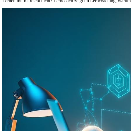
Lernen mit KI reicht nicht? Lerncoach zeigt im Lerncoaching, warum