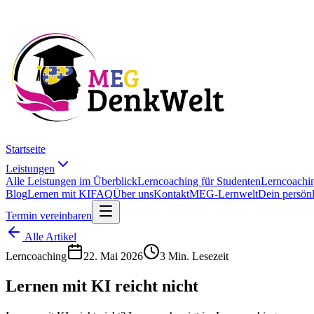
Startseite
Leistungen
Alle Leistungen im Überblick
Lerncoaching für Studenten
Lerncoachin
Blog
Lernen mit KI
FAQ
Über uns
Kontakt
MEG-Lernwelt
Dein persön
Termin vereinbaren
Alle Artikel
Lerncoaching
22. Mai 2026
3 Min. Lesezeit
Lernen mit KI reicht nicht