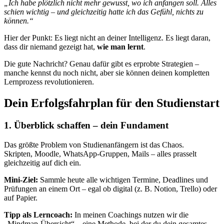
„Ich habe plötzlich nicht mehr gewusst, wo ich anfangen soll. Alles
schien wichtig – und gleichzeitig hatte ich das Gefühl, nichts zu
können.“
Hier der Punkt: Es liegt nicht an deiner Intelligenz. Es liegt daran,
dass dir niemand gezeigt hat,
wie man lernt
.
Die gute Nachricht? Genau dafür gibt es erprobte Strategien –
manche kennst du noch nicht, aber sie können deinen kompletten
Lernprozess revolutionieren.
Dein Erfolgsfahrplan für den Studienstart
1. Überblick schaffen – dein Fundament
Das größte Problem von Studienanfängern ist das Chaos.
Skripten, Moodle, WhatsApp-Gruppen, Mails – alles prasselt
gleichzeitig auf dich ein.
Mini-Ziel:
Sammle heute alle wichtigen Termine, Deadlines und
Prüfungen an einem Ort – egal ob digital (z. B. Notion, Trello) oder
auf Papier.
Tipp als Lerncoach:
In meinen Coachings nutzen wir die
„Mindmap-Übersicht“ – eine Methode, bei der du dein gesamtes