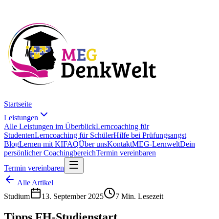
Startseite
Leistungen
Alle Leistungen im Überblick
Lerncoaching für
Studenten
Lerncoaching für Schüler
Hilfe bei Prüfungsangst
Blog
Lernen mit KI
FAQ
Über uns
Kontakt
MEG-Lernwelt
Dein
persönlicher Coachingbereich
Termin vereinbaren
Termin vereinbaren
Alle Artikel
Studium
13. September 2025
7 Min. Lesezeit
Tipps FH-Studienstart