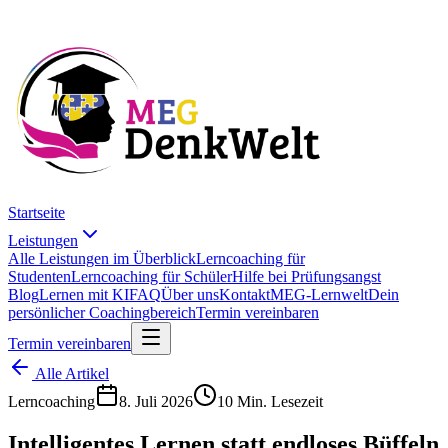
Startseite
Leistungen
Alle Leistungen im Überblick
Lerncoaching für
Studenten
Lerncoaching für Schüler
Hilfe bei Prüfungsangst
Blog
Lernen mit KI
FAQ
Über uns
Kontakt
MEG-Lernwelt
Dein
persönlicher Coachingbereich
Termin vereinbaren
Termin vereinbaren
Alle Artikel
Lerncoaching
8. Juli 2026
10 Min. Lesezeit
Intelligentes Lernen statt endloses Büffeln