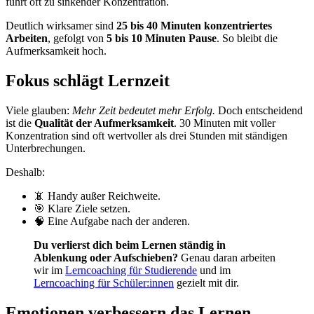
führt oft zu sinkender Konzentration.
Deutlich wirksamer sind
25 bis 40 Minuten konzentriertes
Arbeiten
, gefolgt von
5 bis 10 Minuten Pause
. So bleibt die
Aufmerksamkeit hoch.
Fokus schlägt Lernzeit
Viele glauben:
Mehr Zeit bedeutet mehr Erfolg.
Doch entscheidend
ist die
Qualität der Aufmerksamkeit
. 30 Minuten mit voller
Konzentration sind oft wertvoller als drei Stunden mit ständigen
Unterbrechungen.
Deshalb:
📵 Handy außer Reichweite.
🎯 Klare Ziele setzen.
🧠 Eine Aufgabe nach der anderen.
Du verlierst dich beim Lernen ständig in
Ablenkung oder Aufschieben?
Genau daran arbeiten
wir im
Lerncoaching für Studierende
und im
Lerncoaching für Schüler:innen
gezielt mit dir.
Emotionen verbessern das Lernen