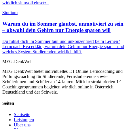
wirklich sinnvoll einsetzt.
Studium
Warum du im Sommer glaubst, unmotiviert zu sein
– obwohl dein Gehirn nur Energie sparen will
Du fühlst dich im Sommer faul und unkonzentriert beim Lernen?
Lerncoach Eva erklärt, warum dein Gehirn nur Energie spart – und
welches System Studierenden wirklich hilft.
MEG-DenkWelt
MEG-DenkWelt bietet individuelles 1:1 Online-Lerncoaching und
Prüfungscoaching für Studierende, Fernstudierende sowie
Schülerinnen und Schüler ab 14 Jahren. Mit klar strukturierten 1:1
Coachingprogrammen begleiten wir dich online in Österreich,
Deutschland und der Schweiz.
Seiten
Startseite
Leistungen
Über uns