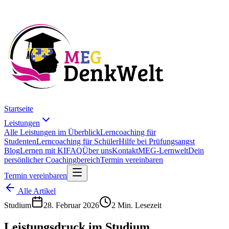
Startseite
Leistungen
Alle Leistungen im Überblick
Lerncoaching für
Studenten
Lerncoaching für Schüler
Hilfe bei Prüfungsangst
Blog
Lernen mit KI
FAQ
Über uns
Kontakt
MEG-Lernwelt
Dein
persönlicher Coachingbereich
Termin vereinbaren
Termin vereinbaren
Alle Artikel
Studium
28. Februar 2026
2 Min. Lesezeit
Leistungsdruck im Studium