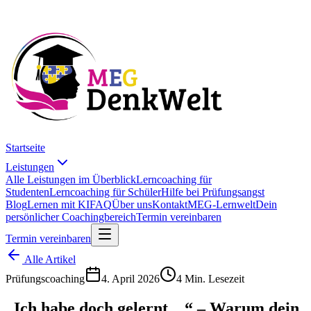
Startseite
Leistungen
Alle Leistungen im Überblick
Lerncoaching für
Studenten
Lerncoaching für Schüler
Hilfe bei Prüfungsangst
Blog
Lernen mit KI
FAQ
Über uns
Kontakt
MEG-Lernwelt
Dein
persönlicher Coachingbereich
Termin vereinbaren
Termin vereinbaren
Alle Artikel
Prüfungscoaching
4. April 2026
4 Min. Lesezeit
„Ich habe doch gelernt…“ – Warum dein