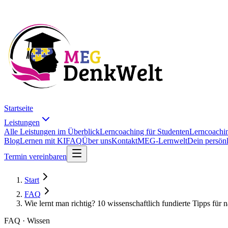
Startseite
Leistungen
Alle Leistungen im Überblick
Lerncoaching für Studenten
Lerncoachin
Blog
Lernen mit KI
FAQ
Über uns
Kontakt
MEG-Lernwelt
Dein persön
Termin vereinbaren
Start
FAQ
Wie lernt man richtig? 10 wissenschaftlich fundierte Tipps für 
FAQ · Wissen