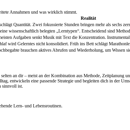
eitete Annahmen und was wirklich stimmt.
Realität
 schlägt Quantität. Zwei fokussierte Stunden bringen mehr als sechs zers
keine wissenschaftlich belegten „Lerntypen“. Entscheidend sind Meth
meisten Aufgaben senkt Musik mit Text die Konzentration. Instrumental 
laf wird Gelerntes nicht konsolidiert. Früh ins Bett schlägt Marathonle
hbegabte brauchen aktives Abrufen und Wiederholung, um Wissen sic
s selten an dir – meist an der Kombination aus Methode, Zeitplanun
lltag, entwickeln eine passende Strategie und begleiten dich in der Um
sinnvoll ist.
stehende Lern- und Lebensroutinen.