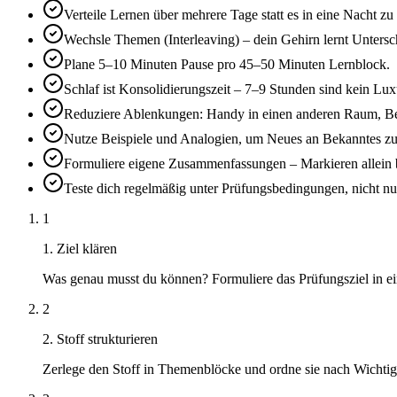
Verteile Lernen über mehrere Tage statt es in eine Nacht zu
Wechsle Themen (Interleaving) – dein Gehirn lernt Untersc
Plane 5–10 Minuten Pause pro 45–50 Minuten Lernblock.
Schlaf ist Konsolidierungszeit – 7–9 Stunden sind kein Lu
Reduziere Ablenkungen: Handy in einen anderen Raum, Be
Nutze Beispiele und Analogien, um Neues an Bekanntes zu
Formuliere eigene Zusammenfassungen – Markieren allein br
Teste dich regelmäßig unter Prüfungsbedingungen, nicht n
1
1. Ziel klären
Was genau musst du können? Formuliere das Prüfungsziel in e
2
2. Stoff strukturieren
Zerlege den Stoff in Themenblöcke und ordne sie nach Wichtig