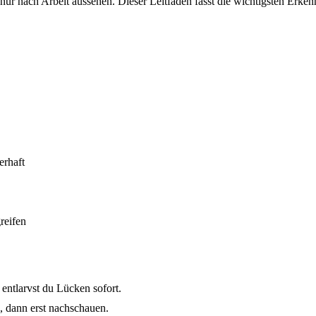
 nur nach Arbeit aussehen. Dieser Leitfaden fasst die wichtigsten Erke
erhaft
greifen
 entlarvst du Lücken sofort.
, dann erst nachschauen.