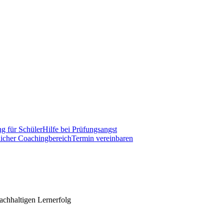
g für Schüler
Hilfe bei Prüfungsangst
licher Coachingbereich
Termin vereinbaren
nachhaltigen Lernerfolg